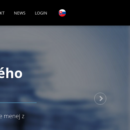
KT
NEWS
LOGIN
ého
ne menej z