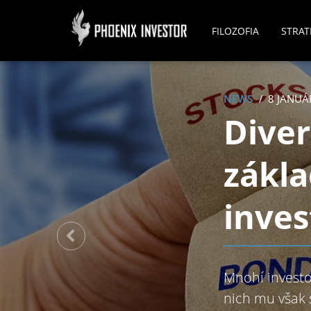
FILOZOFIA
STRAT
NEWS
8 JANUÁ
Diver
zákl
inves
Mnohí investo
nich mu však 