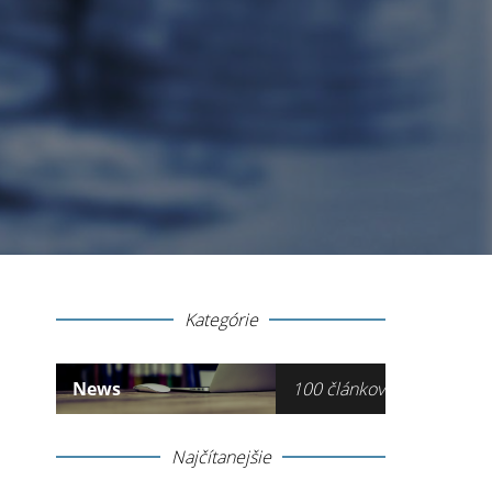
Kategórie
News
100 článkov
Najčítanejšie