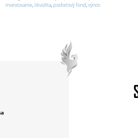
investovanie
,
likvidita
,
podielový fond
,
výnos
sa