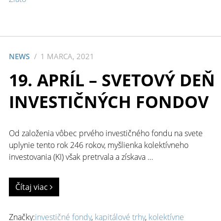
NEWS
1 MARCA, 2021
19. APRÍL – SVETOVÝ DEŇ
INVESTIČNÝCH FONDOV
Od založenia vôbec prvého investičného fondu na svete
uplynie tento rok 246 rokov, myšlienka kolektívneho
investovania (KI) však pretrvala a získava …
Čítaj viac
Značky:
investičné fondy
,
kapitálové trhy
,
kolektívne