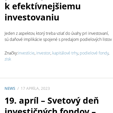
k efektívnejšiemu
investovaniu
Jeden z aspektov, ktorý treba vziať do úvahy pri investovaní,
sú daňové implikácie spojené s predajom podielových listov
Značky:
investície
,
investor
,
kapitálové trhy
,
podielové fondy
,
zisk
NEWS
17 APRÍLA, 2023
19. apríl – Svetový deň
investičných fondov –