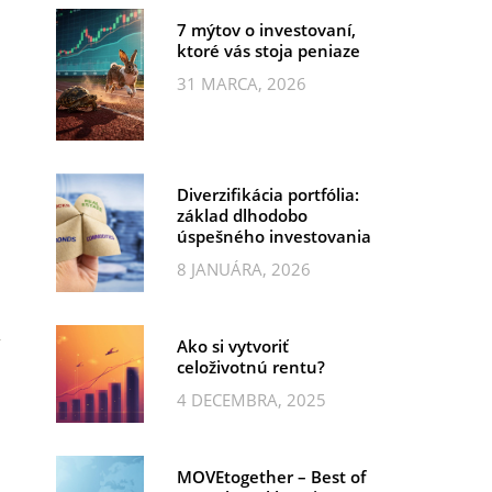
7 mýtov o investovaní,
ktoré vás stoja peniaze
31 MARCA, 2026
Diverzifikácia portfólia:
základ dlhodobo
úspešného investovania
8 JANUÁRA, 2026
Ako si vytvoriť
celoživotnú rentu?
4 DECEMBRA, 2025
MOVEtogether – Best of