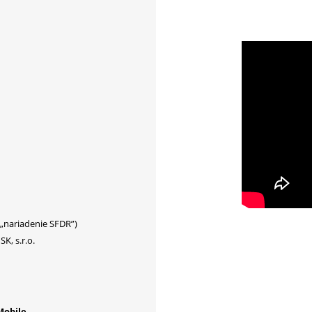
(„nariadenie SFDR”)
K, s.r.o.
Mobile