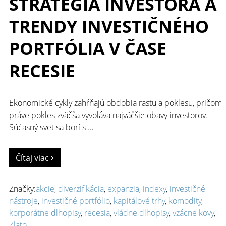
STRATÉGIA INVESTORA A
TRENDY INVESTIČNÉHO
PORTFÓLIA V ČASE
RECESIE
Ekonomické cykly zahŕňajú obdobia rastu a poklesu, pričom
práve pokles zväčša vyvoláva najväčšie obavy investorov.
Súčasný svet sa borí s …
Čítaj viac
Značky:
akcie
,
diverzifikácia
,
expanzia
,
indexy
,
investičné
nástroje
,
investičné portfólio
,
kapitálové trhy
,
komodity
,
korporátne dlhopisy
,
recesia
,
vládne dlhopisy
,
vzácne kovy
,
Zlato