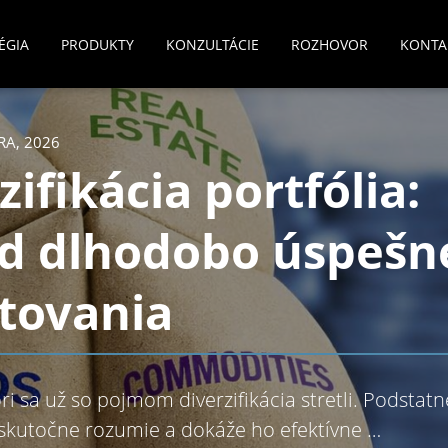
ÉGIA
PRODUKTY
KONZULTÁCIE
ROZHOVOR
KONTA
RA, 2026
zifikácia portfólia:
ad dlhodobo úspešn
tovania
ri sa už so pojmom diverzifikácia stretli. Podstat
skutočne rozumie a dokáže ho efektívne …