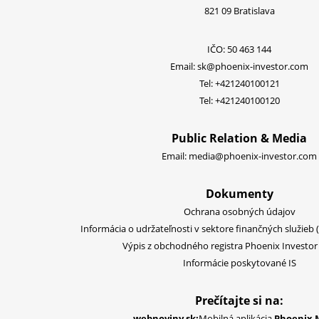
821 09 Bratislava
IČO: 50 463 144
Email:
sk@phoenix-investor.com
Tel:
+421240100121
Tel:
+421240100120
Public Relation & Media
Email:
media@phoenix-investor.com
Dokumenty
Ochrana osobných údajov
Informácia o udržateľnosti v sektore finančných služieb 
Výpis z obchodného registra Phoenix Investor S
Informácie poskytované IS
Prečítajte si na:
webnoviny.sk:
Mobilná aplikácia
Phoenix 