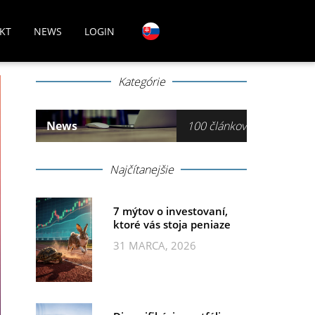
KT
NEWS
LOGIN
Kategórie
News
100 článkov
Najčítanejšie
7 mýtov o investovaní,
ktoré vás stoja peniaze
31 MARCA, 2026