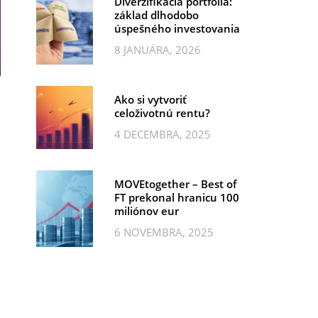
Diverzifikácia portfólia:
základ dlhodobo
úspešného investovania
8 JANUÁRA, 2026
Ako si vytvoriť
celoživotnú rentu?
4 DECEMBRA, 2025
MOVEtogether – Best of
FT prekonal hranicu 100
miliónov eur
6 NOVEMBRA, 2025