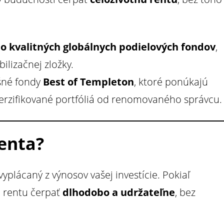
do kvalitných globálnych podielových fondov
,
ilizačnej zložky.
ešné fondy
Best of Templeton
, ktoré ponúkajú
erzifikované portfóliá od renomovaného správcu.
renta?
vyplácaný z výnosov vašej investície. Pokiaľ
e rentu čerpať
dlhodobo a udržateľne
, bez