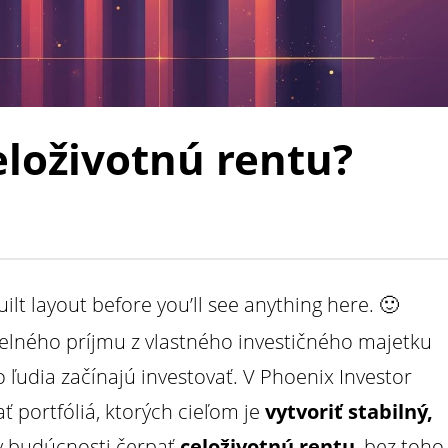
celoživotnú rentu?
ilt layout before you’ll see anything here. 🙂
elného príjmu z vlastného investičného majetku
 ľudia začínajú investovať. V Phoenix Investor
portfóliá, ktorých cieľom je
vytvoriť stabilný,
 v budúcnosti čerpať
celoživotnú rentu
, bez toho