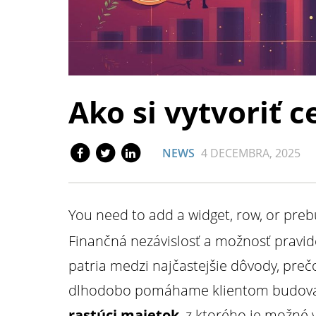
Ako si vytvoriť 
NEWS
4 DECEMBRA, 2025
You need to add a widget, row, or prebu
Finančná nezávislosť a možnosť pravid
patria medzi najčastejšie dôvody, prečo
dlhodobo pomáhame klientom budovať 
rastúci majetok
, z ktorého je možné