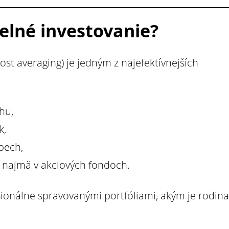
delné investovanie?
ost averaging) je jedným z najefektívnejších
hu,
k,
pech,
 najmä v akciových fondoch.
sionálne spravovanými portfóliami, akým je rodina