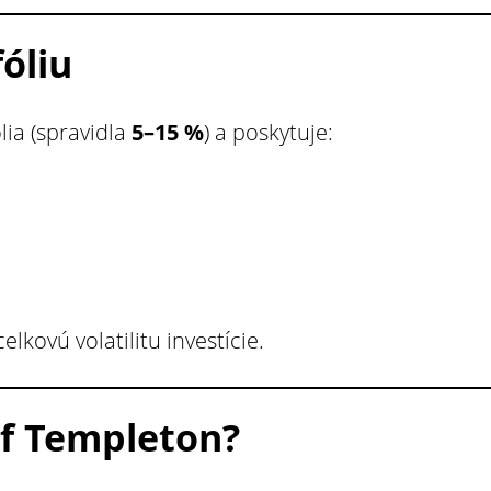
fóliu
lia (spravidla
5–15 %
) a poskytuje:
elkovú volatilitu investície.
of Templeton?