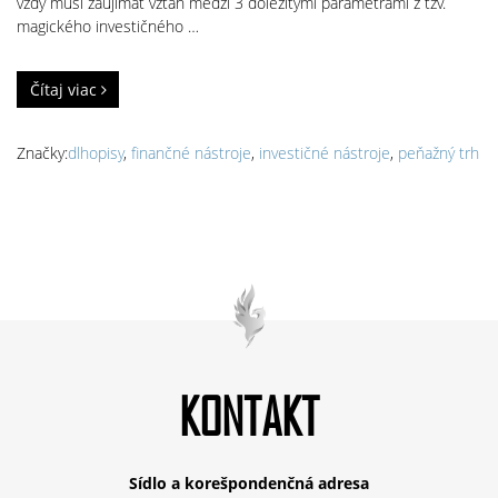
vždy musí zaujímať vzťah medzi 3 dôležitými parametrami z tzv.
magického investičného …
Čítaj viac
Značky:
dlhopisy
,
finančné nástroje
,
investičné nástroje
,
peňažný trh
KONTAKT
Sídlo a korešpondenčná adresa