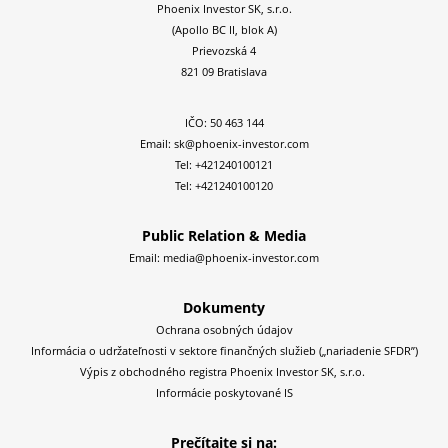
Phoenix Investor SK, s.r.o.
(Apollo BC II, blok A)
Prievozská 4
821 09 Bratislava
IČO: 50 463 144
Email:
sk@phoenix-investor.com
Tel:
+421240100121
Tel:
+421240100120
Public Relation & Media
Email:
media@phoenix-investor.com
Dokumenty
Ochrana osobných údajov
Informácia o udržateľnosti v sektore finančných služieb („nariadenie SFDR”)
Výpis z obchodného registra Phoenix Investor SK, s.r.o.
Informácie poskytované IS
Prečítajte si na: