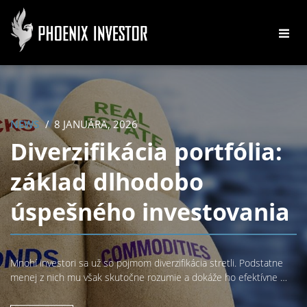
NEWS
8 JANUÁRA, 2026
Diverzifikácia portfólia:
základ dlhodobo
úspešného investovania
Mnohí investori sa už so pojmom diverzifikácia stretli. Podstatne
menej z nich mu však skutočne rozumie a dokáže ho efektívne …