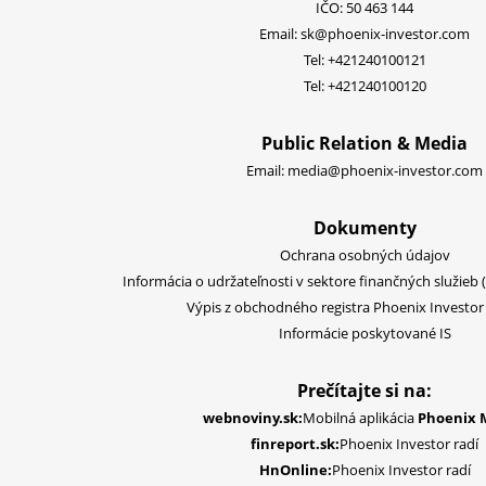
IČO: 50 463 144
Email:
sk@phoenix-investor.com
Tel:
+421240100121
Tel:
+421240100120
Public Relation & Media
Email:
media@phoenix-investor.com
Dokumenty
Ochrana osobných údajov
Informácia o udržateľnosti v sektore finančných služieb 
Výpis z obchodného registra Phoenix Investor S
Informácie poskytované IS
Prečítajte si na:
webnoviny.sk:
Mobilná aplikácia
Phoenix 
finreport.sk:
Phoenix Investor radí
HnOnline:
Phoenix Investor radí