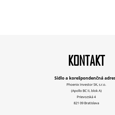
KONTAKT
Sídlo a korešpondenčná adre
Phoenix Investor SK, s.r.o.
(Apollo BC II, blok A)
Prievozská 4
821 09 Bratislava