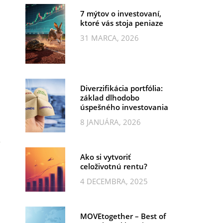
7 mýtov o investovaní,
ktoré vás stoja peniaze
31 MARCA, 2026
Diverzifikácia portfólia:
základ dlhodobo
úspešného investovania
8 JANUÁRA, 2026
Ako si vytvoriť
celoživotnú rentu?
4 DECEMBRA, 2025
MOVEtogether – Best of