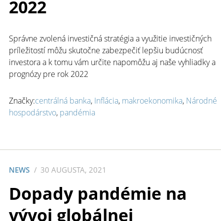
2022
Správne zvolená investičná stratégia a využitie investičných
príležitostí môžu skutočne zabezpečiť lepšiu budúcnosť
investora a k tomu vám určite napomôžu aj naše vyhliadky a
prognózy pre rok 2022
Značky:
centrálná banka
,
Inflácia
,
makroekonomika
,
Národné
hospodárstvo
,
pandémia
NEWS
30 AUGUSTA, 2021
Dopady pandémie na
vývoj globálnej