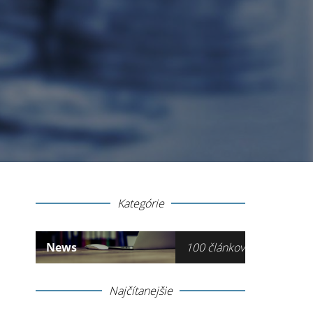
Kategórie
News
100 článkov
Najčítanejšie