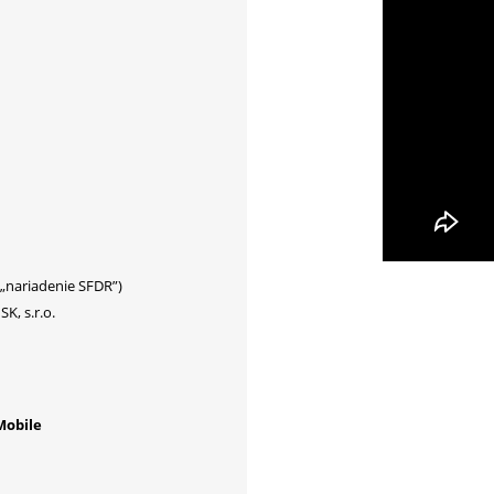
(„nariadenie SFDR”)
K, s.r.o.
Mobile