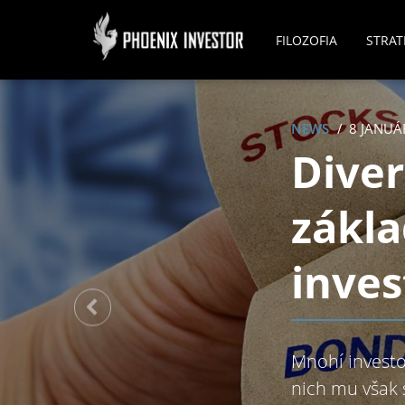
FILOZOFIA
STRAT
NEWS
8 JANUÁ
Diver
zákl
inves
Mnohí investo
nich mu však 