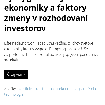
ekonomiky a faktory
zmeny v rozhodovaní
investorov
Ešte nedávno tvorili absolútnu väčšinu z lídrov svetovej
ekonomiky krajiny vyspelej Európy, Japonsko a USA.
Za posledných niekoľko rokov, ako aj vplyvom pandémie,
sa udiali …
Čítaj viac
Značky:
investície
,
investor
,
makroekonomika
,
pandémia
,
technológie