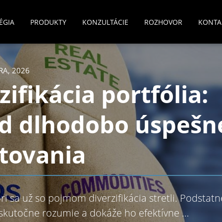
ÉGIA
PRODUKTY
KONZULTÁCIE
ROZHOVOR
KONTA
RA, 2026
zifikácia portfólia:
ad dlhodobo úspešn
tovania
ri sa už so pojmom diverzifikácia stretli. Podstat
skutočne rozumie a dokáže ho efektívne …