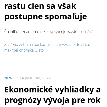
rastu cien sa však
postupne spomaľuje
Čo inflácia znamená a ako ovplyvňuje každého z nás?
Značky:
centrálná banka
,
Inflácia
,
investície do zlata
,
makroekonomika
,
Zlato
NEWS
14 JANUÁRA, 2022
Ekonomické vyhliadky a
prognózy vývoja pre rok