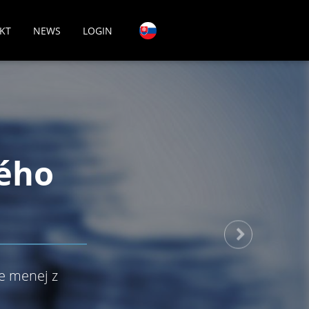
KT
NEWS
LOGIN
ého
ne menej z