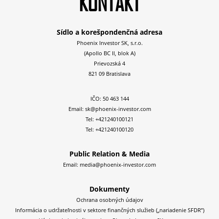
KONTAKT
Sídlo a korešpondenčná adresa
Phoenix Investor SK, s.r.o.
(Apollo BC II, blok A)
Prievozská 4
821 09 Bratislava
IČO: 50 463 144
Email:
sk@phoenix-investor.com
Tel:
+421240100121
Tel:
+421240100120
Public Relation & Media
Email:
media@phoenix-investor.com
Dokumenty
Ochrana osobných údajov
Informácia o udržateľnosti v sektore finančných služieb („nariadenie SFDR”)