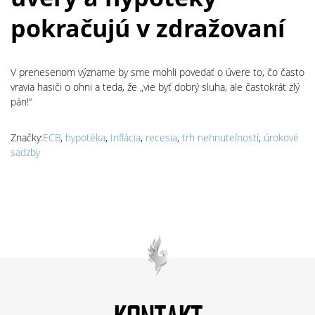
pokračujú v zdražovaní
V prenesenom význame by sme mohli povedať o úvere to, čo často
vravia hasiči o ohni a teda, že „vie byť dobrý sluha, ale častokrát zlý
pán!“
Značky:
ECB
,
hypotéka
,
Inflácia
,
recesia
,
trh nehnuteľností
,
úrokové
sadzby