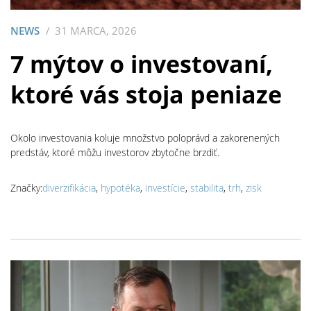
NEWS
31 MARCA, 2026
7 mýtov o investovaní,
ktoré vás stoja peniaze
Okolo investovania koluje množstvo poloprávd a zakorenených
predstáv, ktoré môžu investorov zbytočne brzdiť.
Značky:
diverzifikácia
,
hypotéka
,
investície
,
stabilita
,
trh
,
zisk