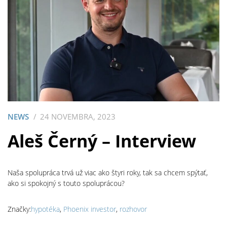
NEWS
24 NOVEMBRA, 2023
Aleš Černý – Interview
Naša spolupráca trvá už viac ako štyri roky, tak sa chcem spýtať,
ako si spokojný s touto spoluprácou?
Značky:
hypotéka
,
Phoenix investor
,
rozhovor