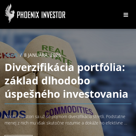
NEWS
8 JANUÁRA, 2026
Diverzifikácia portfólia:
základ dlhodobo
úspešného investovania
Mnohí investori sa už so pojmom diverzifikácia stretli. Podstatne
menej z nich mu však skutočne rozumie a dokáže ho efektívne …