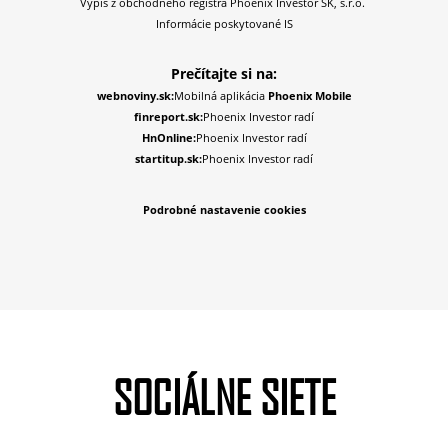
Výpis z obchodného registra Phoenix Investor SK, s.r.o.
Informácie poskytované IS
Prečítajte si na:
webnoviny.sk:
Mobilná aplikácia
Phoenix Mobile
finreport.sk:
Phoenix Investor radí
HnOnline:
Phoenix Investor radí
startitup.sk:
Phoenix Investor radí
Podrobné nastavenie cookies
SOCIÁLNE SIETE