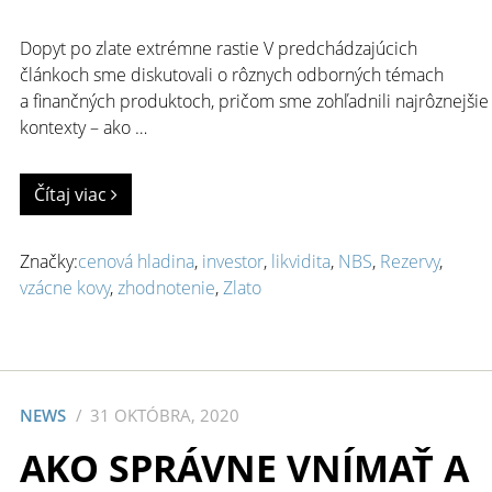
Dopyt po zlate extrémne rastie V predchádzajúcich
článkoch sme diskutovali o rôznych odborných témach
a finančných produktoch, pričom sme zohľadnili najrôznejšie
kontexty – ako …
Čítaj viac
Značky:
cenová hladina
,
investor
,
likvidita
,
NBS
,
Rezervy
,
vzácne kovy
,
zhodnotenie
,
Zlato
NEWS
31 OKTÓBRA, 2020
AKO SPRÁVNE VNÍMAŤ A