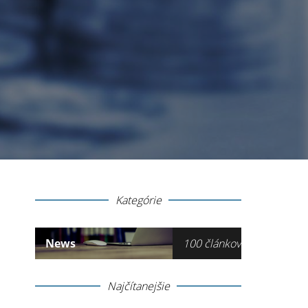
Kategórie
News
100 článkov
Najčítanejšie