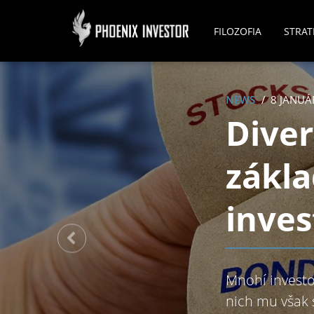
FILOZOFIA
STRAT
NEWS
8 JANUÁ
Diver
zákl
inves
Mnohí investo
nich mu však 