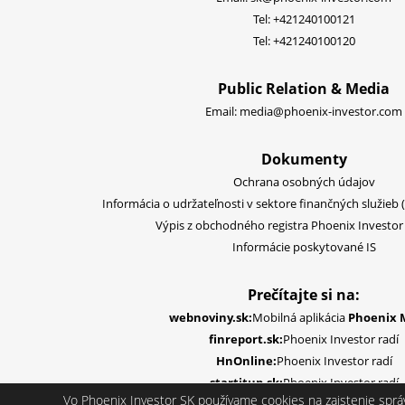
Tel:
+421240100121
Tel:
+421240100120
Public Relation & Media
Email:
media@phoenix-investor.com
Dokumenty
Ochrana osobných údajov
Informácia o udržateľnosti v sektore finančných služieb 
Výpis z obchodného registra Phoenix Investor S
Informácie poskytované IS
Prečítajte si na:
webnoviny.sk:
Mobilná aplikácia
Phoenix 
finreport.sk:
Phoenix Investor radí
HnOnline:
Phoenix Investor radí
startitup.sk:
Phoenix Investor radí
Vo Phoenix Investor SK používame cookies na zaistenie sprá