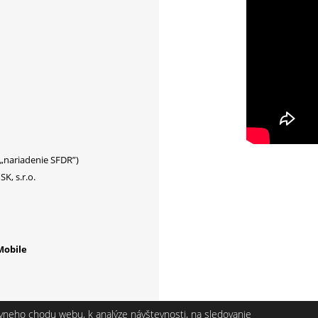
(„nariadenie SFDR”)
K, s.r.o.
Mobile
vneho chodu webu, k analýze návštevnosti, na sledovanie