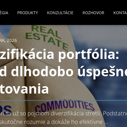
ÉGIA
PRODUKTY
KONZULTÁCIE
ROZHOVOR
KONTA
RA, 2026
zifikácia portfólia:
ad dlhodobo úspešn
tovania
ri sa už so pojmom diverzifikácia stretli. Podstat
skutočne rozumie a dokáže ho efektívne …