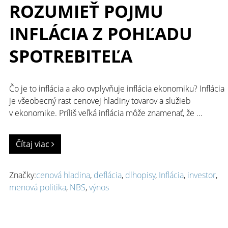
ROZUMIEŤ POJMU
INFLÁCIA Z POHĽADU
SPOTREBITEĽA
Čo je to inflácia a ako ovplyvňuje inflácia ekonomiku? Inflácia
je všeobecný rast cenovej hladiny tovarov a služieb
v ekonomike. Príliš veľká inflácia môže znamenať, že …
Čítaj viac
Značky:
cenová hladina
,
deflácia
,
dlhopisy
,
Inflácia
,
investor
,
menová politika
,
NBS
,
výnos