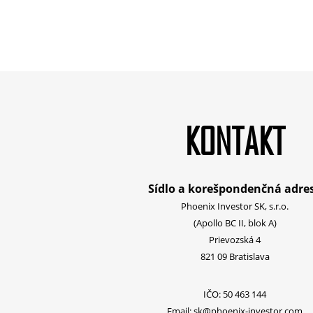
KONTAKT
Sídlo a korešpondenčná adre
Phoenix Investor SK, s.r.o.
(Apollo BC II, blok A)
Prievozská 4
821 09 Bratislava
IČO: 50 463 144
Email:
sk@phoenix-investor.com