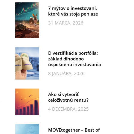
7 mýtov o investovaní,
ktoré vás stoja peniaze
31 MARCA, 2026
Diverzifikácia portfólia:
základ dlhodobo
úspešného investovania
8 JANUÁRA, 2026
Ako si vytvoriť
celoživotnú rentu?
4 DECEMBRA, 2025
MOVEtogether – Best of