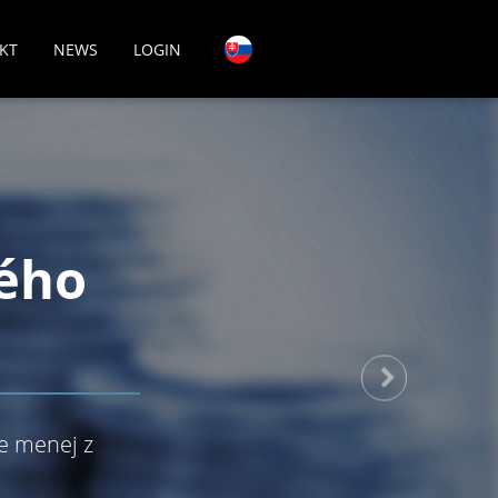
KT
NEWS
LOGIN
ého
ne menej z