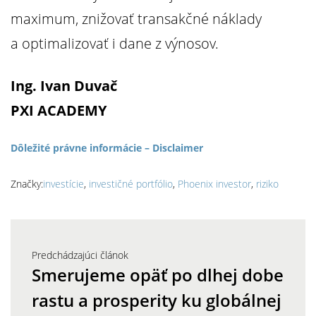
maximum, znižovať transakčné náklady
a optimalizovať i dane z výnosov.
Ing. Ivan Duvač
PXI ACADEMY
Dôležité právne informácie – Disclaimer
Značky:
investície
,
investičné portfólio
,
Phoenix investor
,
riziko
Predchádzajúci článok
Smerujeme opäť po dlhej dobe
rastu a prosperity ku globálnej