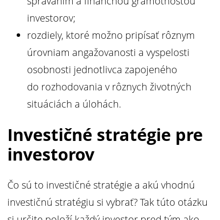
správaním a finančnou gramotnosťou
investorov;
rozdiely, ktoré možno pripísať rôznym
úrovniam angažovanosti a vyspelosti
osobnosti jednotlivca zapojeného
do rozhodovania v rôznych životných
situáciách a úlohách.
Investičné stratégie pre
investorov
Čo sú to investičné stratégie a akú vhodnú
investičnú stratégiu si vybrať? Tak túto otázku
si určite položí každý investor pred tým ako