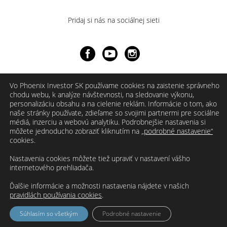
Pridaj si nás na sociálnej sieti
Vo Phoenix Investor SK používame cookies na zaistenie správneho
chodu webu, k analýze návštevnosti, na sledovanie výkonu,
personalizáciu obsahu a na cielenie reklám. Informácie o tom, ako
naše stránky používate, zdieľame so svojimi partnermi pre sociálne
médiá, inzerciu a webovú analytiku. Podrobnejšie nastavenia si
môžete jednoducho zobraziť kliknutím na
„podrobné nastavenie“
cookies.
Nastavenia cookies môžete tiež upraviť v nastavení vášho
internetového prehliadača.
Ďalšie informácie a možnosti nastavenia nájdete v našich
pravidlách používania cookies
.
Súhlasím so všetkým
Podrobné nastavenie