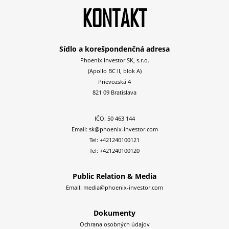
KONTAKT
Sídlo a korešpondenčná adresa
Phoenix Investor SK, s.r.o.
(Apollo BC II, blok A)
Prievozská 4
821 09 Bratislava
IČO: 50 463 144
Email:
sk@phoenix-investor.com
Tel:
+421240100121
Tel:
+421240100120
Public Relation & Media
Email:
media@phoenix-investor.com
Dokumenty
Ochrana osobných údajov