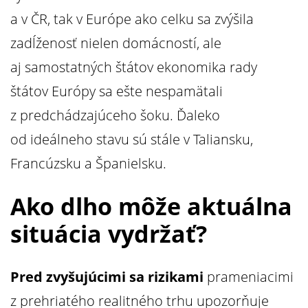
a v ČR, tak v Európe ako celku sa zvýšila
zadĺženosť nielen domácností, ale
aj samostatných štátov ekonomika rady
štátov Európy sa ešte nespamätali
z predchádzajúceho šoku. Ďaleko
od ideálneho stavu sú stále v Taliansku,
Francúzsku a Španielsku.
Ako dlho môže aktuálna
situácia vydržať?
Pred zvyšujúcimi sa rizikami
prameniacimi
z prehriatého realitného trhu upozorňuje