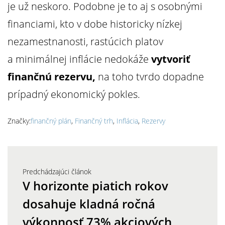
je už neskoro. Podobne je to aj s osobnými
financiami, kto v dobe historicky nízkej
nezamestnanosti, rastúcich platov
a minimálnej inflácie nedokáže
vytvoriť
finančnú rezervu,
na toho tvrdo dopadne
prípadný ekonomický pokles.
Značky:
finančný plán
,
Finančný trh
,
Inflácia
,
Rezervy
Predchádzajúci článok
V horizonte piatich rokov
dosahuje kladná ročná
výkonnosť 73% akciových