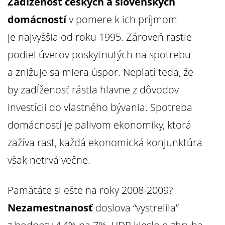
Zadĺženosť českých a slovenských
domácností
v pomere k ich príjmom
je najvyššia od roku 1995. Zároveň rastie
podiel úverov poskytnutých na spotrebu
a znižuje sa miera úspor. Neplatí teda, že
by zadĺženosť rástla hlavne z dôvodov
investícii do vlastného bývania. Spotreba
domácností je palivom ekonomiky, ktorá
zažíva rast, každá ekonomická konjunktúra
však netrvá večne.
Pamätáte si ešte na roky 2008-2009?
Nezamestnanosť
doslova “vystrelila”