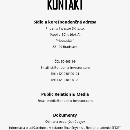
KONTAKT
Sídlo a korešpondenčná adresa
Phoenix Investor SK, s.r.o.
(Apollo BC II, blok A)
Prievozská 4
821 09 Bratislava
IČO: 50 463 144
Email:
sk@phoenix-investor.com
Tel:
+421240100121
Tel:
+421240100120
Public Relation & Media
Email:
media@phoenix-investor.com
Dokumenty
Ochrana osobných údajov
Informácia o udržateľnosti v sektore finančných služieb („nariadenie SFDR”)