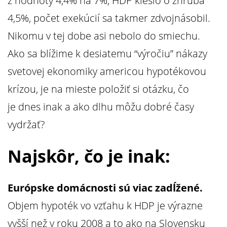
z hodnoty 4,4% na 7%, HDP kleslo o zhruba
4,5%, počet exekúcií sa takmer zdvojnásobil.
Nikomu v tej dobe asi nebolo do smiechu.
Ako sa blížime k desiatemu “výročiu” nákazy
svetovej ekonomiky americou hypotékovou
krízou, je na mieste položiť si otázku, čo
je dnes inak a ako dlhu môžu dobré časy
vydržať?
Najskôr, čo je inak:
Európske domácnosti sú viac zadĺžené.
Objem hypoték vo vzťahu k HDP je výrazne
vyšší než v roku 2008 a to ako na Slovensku