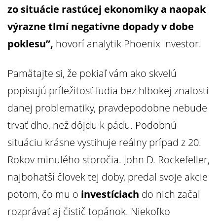
zo situácie rastúcej ekonomiky a naopak
výrazne tlmí negatívne dopady v dobe
poklesu”,
hovorí analytik Phoenix Investor.
Pamätajte si, že pokiaľ vám ako skvelú
popisujú príležitosť ľudia bez hlbokej znalosti
danej problematiky, pravdepodobne nebude
trvať dho, než dôjdu k pádu. Podobnú
situáciu krásne vystihuje reálny prípad z 20.
Rokov minulého storočia. John D. Rockefeller,
najbohatší človek tej doby, predal svoje akcie
potom, čo mu o
investíciach
do nich začal
rozprávať aj čistič topánok. Niekoľko