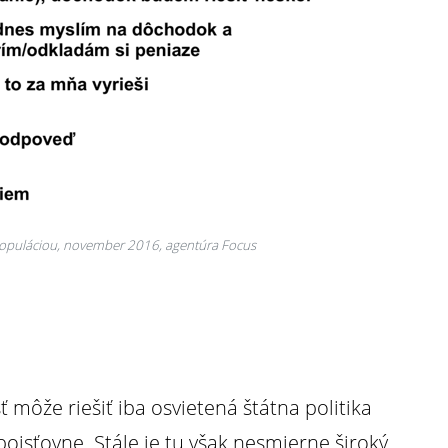
opuláciou, november 2016, agentúra Focus
 môže riešiť iba osvietená štátna politika
oisťovne. Stále je tu však nesmierne široký