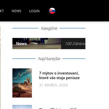
KT
NEWS
LOGIN
Kategórie
News
100 článkov
Najčítanejšie
7 mýtov o investovaní,
ktoré vás stoja peniaze
31 MARCA, 2026