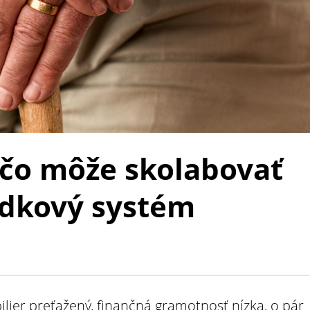
ečo môže skolabovať
odkový systém
ilier preťažený, finančná gramotnosť nízka, o pár