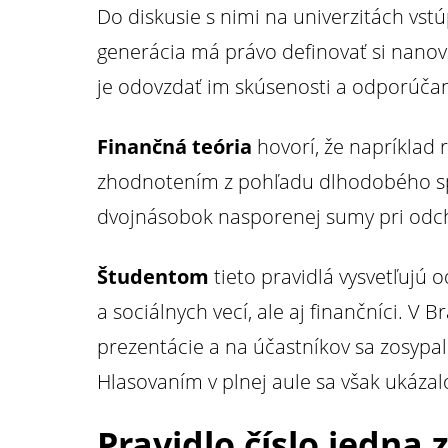
Do diskusie s nimi na univerzitách vstúpi
generácia má právo definovať si nano
je odovzdať im skúsenosti a odporúčan
Finančná teória
hovorí, že napríklad
zhodnotením z pohľadu dlhodobého s
dvojnásobok nasporenej sumy pri od
Študentom
tieto pravidlá vysvetľujú o
a sociálnych vecí, ale aj finančníci. V 
prezentácie a na účastníkov sa zosypal
Hlasovaním v plnej aule sa však ukázal
Pravidlo číslo jedna z