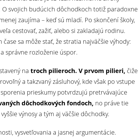
u. O svojich budúcich dôchodkoch totiž paradoxne
jmenej zaujíma – keď sú mladí. Po skončení školy,
eľa cestovať, zažiť, alebo si zakladajú rodinu.
čase sa môže stať, že stratia najväčšie výhody:
 a správne rozloženie úspor.
stavený na
troch pilieroch.
V prvom pilieri,
čiže
rovoľný a takzvaný zásluhový, kde však po vstupe
e sporenia prieskumy potvrdzujú pretrvávajúce
vaných dôchodkových fondoch,
no práve tie
yššie výnosy a tým aj väčšie dôchodky.
rnosti, vysvetľovania a jasnej argumentácie.