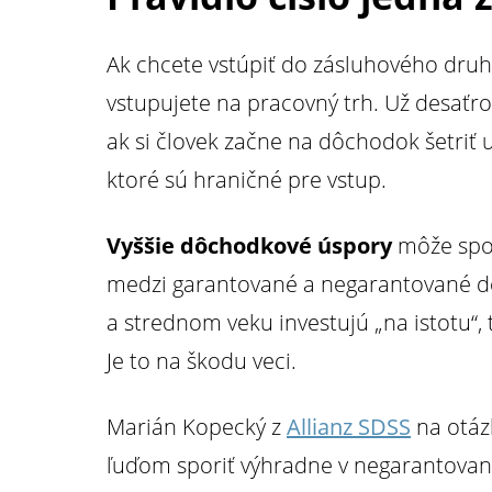
Ak chcete vstúpiť do zásluhového druhé
vstupujete na pracovný trh. Už desať
ak si človek začne na dôchodok šetriť 
ktoré sú hraničné pre vstup.
Vyššie dôchodkové úspory
môže spori
medzi garantované a negarantované dô
a strednom veku investujú „na istotu“
Je to na škodu veci.
Marián Kopecký z
Allianz SDSS
na otáz
ľuďom sporiť výhradne v negarantova