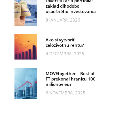
Diverzifikácia portfólia:
základ dlhodobo
úspešného investovania
8 JANUÁRA, 2026
Ako si vytvoriť
celoživotnú rentu?
4 DECEMBRA, 2025
MOVEtogether – Best of
FT prekonal hranicu 100
miliónov eur
6 NOVEMBRA, 2025