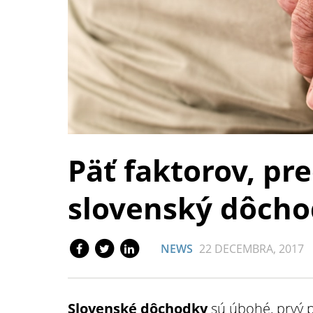
Päť faktorov, pr
slovenský dôch
NEWS
22 DECEMBRA, 2017
Slovenské dôchodky
sú úbohé, prvý p