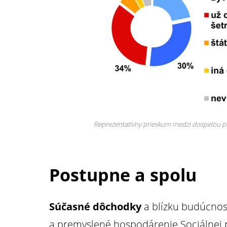
Reprezentatívny prieskum medzi dospelou p
Postupne a spolu
Súčasné dôchodky
a blízku budúcnosť
a premyslené hospodárenie Sociálnej p