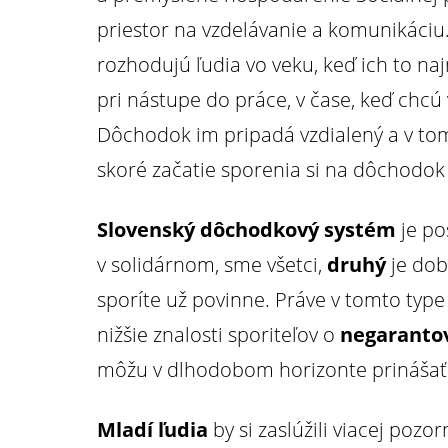
priestor na vzdelávanie a komunikáci
rozhodujú ľudia vo veku, keď ich to na
pri nástupe do práce, v čase, keď chcú v
Dôchodok im pripadá vzdialený a v tom 
skoré začatie sporenia si na dôchodok
Slovenský dôchodkový systém
je po
v solidárnom, sme všetci,
druhý
je dob
sporíte už povinne. Práve v tomto typ
nižšie znalosti sporiteľov o
negaranto
môžu v dlhodobom horizonte prinášať v
Mladí ľudia
by si zaslúžili viacej pozo