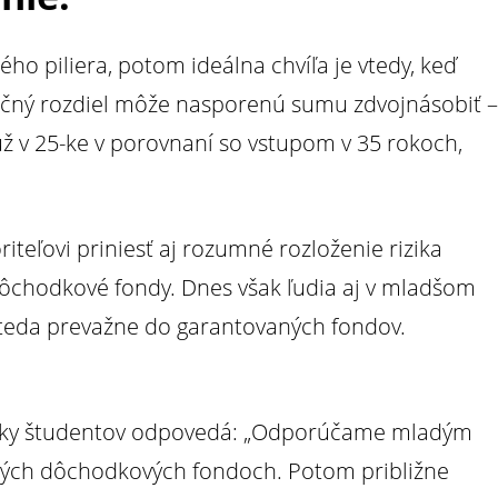
ho piliera, potom ideálna chvíľa je vtedy, keď
ročný rozdiel môže nasporenú sumu zdvojnásobiť –
už v 25-ke v porovnaní so vstupom v 35 rokoch,
teľovi priniesť aj rozumné rozloženie rizika
chodkové fondy. Dnes však ľudia aj v mladšom
, teda prevažne do garantovaných fondov.
ky študentov odpovedá: „Odporúčame mladým
ných dôchodkových fondoch. Potom približne