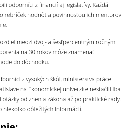
li odborníci z financií aj legislatívy. Každá
vo rebríček hodnôt a povinnosťou ich mentorov
ie.
 rozdiel medzi dvoj- a šesťpercentným ročným
porenia na 30 rokov môže znamenať
chode do dôchodku.
dborníci z vysokých škôl, ministerstva práce
Bratislave na Ekonomickej univerzite nestačili iba
i otázky od znenia zákona až po praktické rady.
o niekoľko dôležitých informácií.
nie: