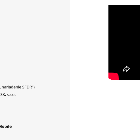
(„nariadenie SFDR”)
K, s.r.o.
Mobile