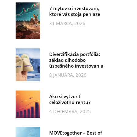
7 mýtov o investovaní,
ktoré vás stoja peniaze
31 MARCA, 2026
Diverzifikácia portfólia:
základ dlhodobo
úspešného investovania
8 JANUÁRA, 2026
Ako si vytvoriť
celoživotnú rentu?
4 DECEMBRA, 2025
MOVEtogether – Best of