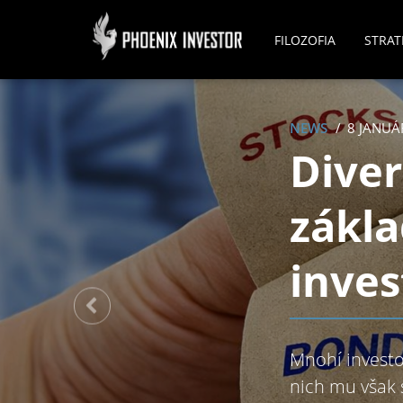
FILOZOFIA
STRAT
NEWS
8 JANUÁ
Diver
zákl
inves
Mnohí investo
nich mu však 