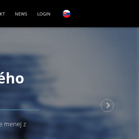
KT
NEWS
LOGIN
ého
ne menej z