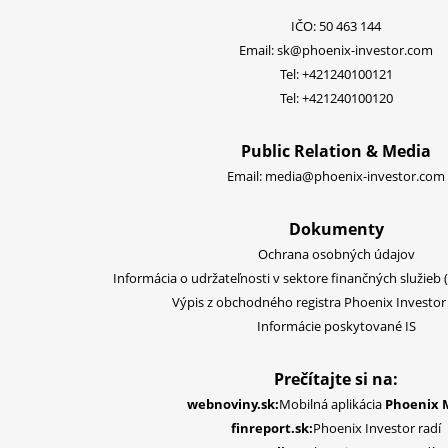
IČO: 50 463 144
Email:
sk@phoenix-investor.com
Tel:
+421240100121
Tel:
+421240100120
Public Relation & Media
Email:
media@phoenix-investor.com
Dokumenty
Ochrana osobných údajov
Informácia o udržateľnosti v sektore finančných služieb 
Výpis z obchodného registra Phoenix Investor S
Informácie poskytované IS
Prečítajte si na:
webnoviny.sk:
Mobilná aplikácia
Phoenix 
finreport.sk:
Phoenix Investor radí