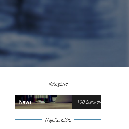
Kategórie
News
100 článkov
Najčítanejšie