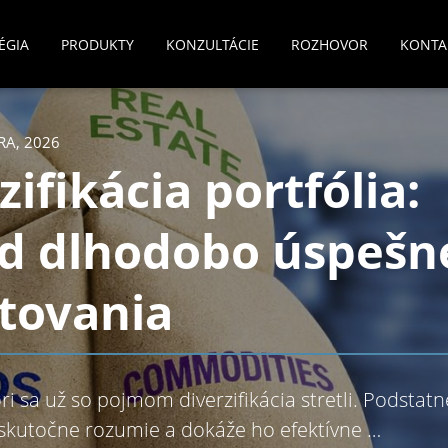
ÉGIA
PRODUKTY
KONZULTÁCIE
ROZHOVOR
KONTA
RA, 2026
zifikácia portfólia:
ad dlhodobo úspešn
tovania
ri sa už so pojmom diverzifikácia stretli. Podstat
skutočne rozumie a dokáže ho efektívne …