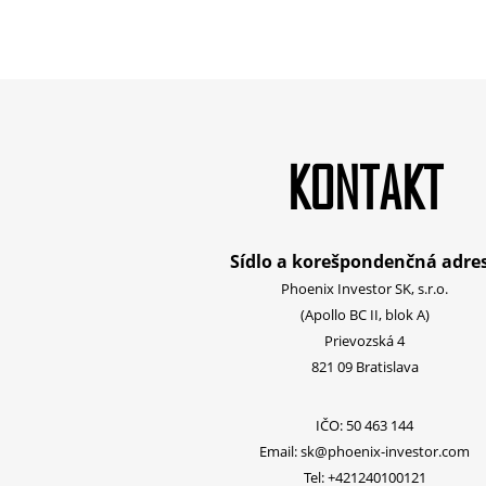
KONTAKT
Sídlo a korešpondenčná adre
Phoenix Investor SK, s.r.o.
(Apollo BC II, blok A)
Prievozská 4
821 09 Bratislava
IČO: 50 463 144
Email:
sk@phoenix-investor.com
Tel:
+421240100121