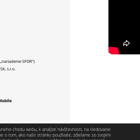
(„nariadenie SFDR”)
K, s.r.o.
Mobile
vneho chodu webu, k analýze návštevnosti, na sledovanie
ie o tom, ako naše stránky používate, zdieľame so svojimi