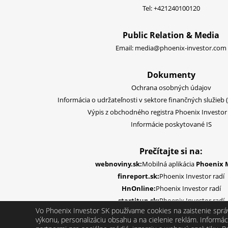
Tel:
+421240100120
Public Relation & Media
Email:
media@phoenix-investor.com
Dokumenty
Ochrana osobných údajov
Informácia o udržateľnosti v sektore finančných služieb 
Výpis z obchodného registra Phoenix Investor S
Informácie poskytované IS
Prečítajte si na:
webnoviny.sk:
Mobilná aplikácia
Phoenix 
finreport.sk:
Phoenix Investor radí
HnOnline:
Phoenix Investor radí
startitup.sk:
Phoenix Investor radí
Vo Phoenix Investor SK používame cookies na zaistenie sprá
výkonu, personalizáciu obsahu a na cielenie reklám. Informác