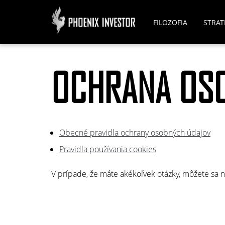
FILOZOFIA
STRAT
OCHRANA OS
Obecné pravidla ochrany osobných údajov
Pravidla používania cookies
V prípade, že máte akékoľvek otázky, môžete sa n