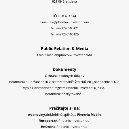
821 09 Bratislava
IČO: 50 463 144
Email:
sk@phoenix-investor.com
Tel:
+421240100121
Tel:
+421240100120
Public Relation & Media
Email:
media@phoenix-investor.com
Dokumenty
Ochrana osobných údajov
Informácia o udržateľnosti v sektore finančných služieb („nariadenie SFDR”)
Výpis z obchodného registra Phoenix Investor SK, s.r.o.
Informácie poskytované IS
Prečítajte si na:
webnoviny.sk:
Mobilná aplikácia
Phoenix Mobile
finreport.sk:
Phoenix Investor radí
HnOnline:
Phoenix Investor radí