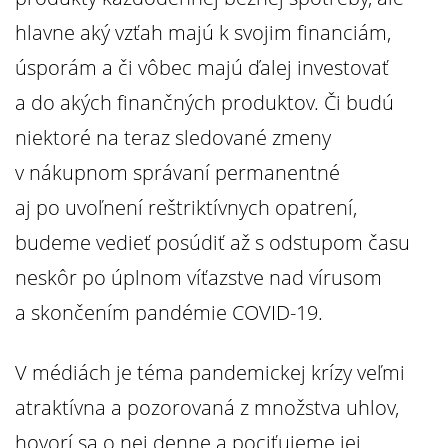
hlavne aký vzťah majú k svojim financiám,
úsporám a či vôbec majú ďalej investovať
a do akých finančných produktov. Či budú
niektoré na teraz sledované zmeny
v nákupnom správaní permanentné
aj po uvoľnení reštriktívnych opatrení,
budeme vedieť posúdiť až s odstupom času
neskôr po úplnom víťazstve nad vírusom
a skončením pandémie COVID-19.
V médiách je téma pandemickej krízy veľmi
atraktívna a pozorovaná z množstva uhlov,
hovorí sa o nej denne a pociťujeme jej