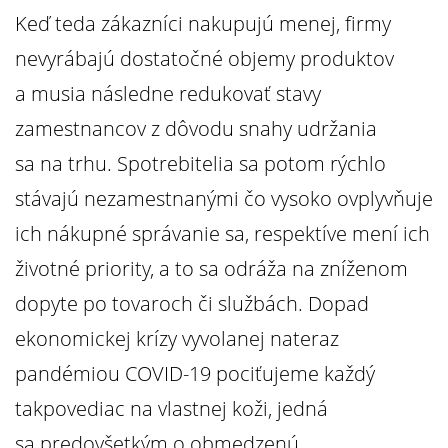
Keď teda zákazníci nakupujú menej, firmy
nevyrábajú dostatočné objemy produktov
a musia následne redukovať stavy
zamestnancov z dôvodu snahy udržania
sa na trhu. Spotrebitelia sa potom rýchlo
stávajú nezamestnanými čo vysoko ovplyvňuje
ich nákupné správanie sa, respektíve mení ich
životné priority, a to sa odráža na zníženom
dopyte po tovaroch či službách. Dopad
ekonomickej krízy vyvolanej nateraz
pandémiou COVID-19 pociťujeme každý
takpovediac na vlastnej koži, jedná
sa predovšetkým o obmedzenú