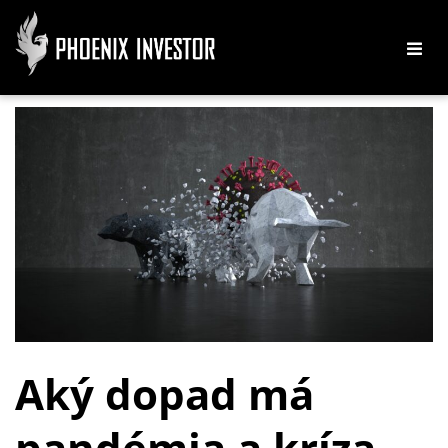
Aký dopad má
pandémia a kríza