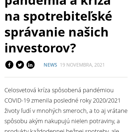
na spotrebiteľské
správanie našich
investorov?
NEWS
19 NOVEMBRA, 2021
Celosvetová kríza spôsobená pandémiou
COVID-19 zmenila posledné roky 2020/2021
životy ľudí v mnohých smeroch, a to aj vrátane
spôsobu akým nakupujú nielen potraviny, a
produkty každodennej bežnej spotreby, ale